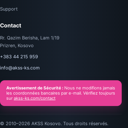
Support
Contact
Rr. Qazim Berisha, Lam 1/19
Prizren, Kosovo
+383 44 215 959
info@akss-ks.com
Avertissement de Sécurité :
Nous ne modifions jamais
les coordonnées bancaires par e-mail. Vérifiez toujours
sur
akss-ks.com/contact
© 2010–2026 AKSS Kosovo. Tous droits réservés.